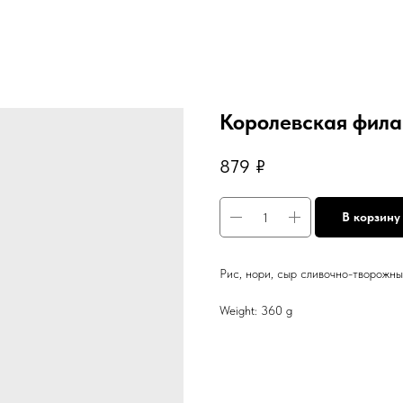
Королевская фила
879
₽
В корзину
Рис, нори, сыр сливочно-творожны
Weight: 360 g