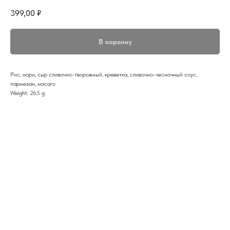
399,00
₽
В корзину
Рис, нори, сыр сливочно-творожный, креветка, сливочно-чесночный соус,
пармезан, масаго
Weight: 265 g