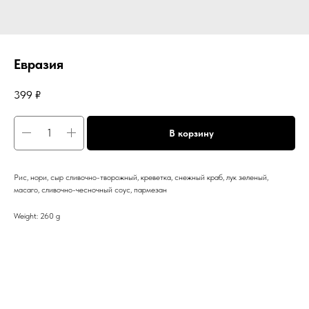
Евразия
399
₽
В корзину
Рис, нори, сыр сливочно-творожный, креветка, снежный краб, лук зеленый,
масаго, сливочно-чесночный соус, пармезан
Weight: 260 g