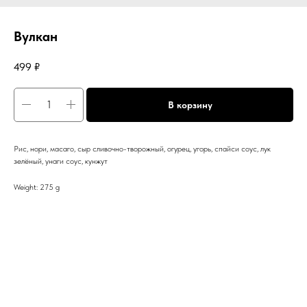
Вулкан
499
₽
В корзину
Рис, нори, масаго, сыр сливочно-творожный, огурец, угорь, спайси соус, лук
зелёный, унаги соус, кунжут
Weight: 275 g